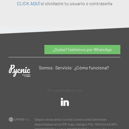
CLICK AQUÍ
si olvidaste tu usuario o contraseña
¿Dudas? Hablemos por WhatsApp
Somos
|
Servicio
|
¿Cómo funciona?
Encuentranos en
Seguro de acuerdo con las Condiciones Generales
depositadas en la CMF bajo códigos POL 120140445 (AP),
120230262 (Property), 120131531 (RC). La compañía que