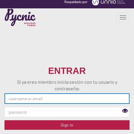
T
o
g
g
l
e
n
a
ENTRAR
v
i
Si ya eres miembro inicia sesión con tu usuario y
g
contraseña:
a
t
i
o
n
Sign in